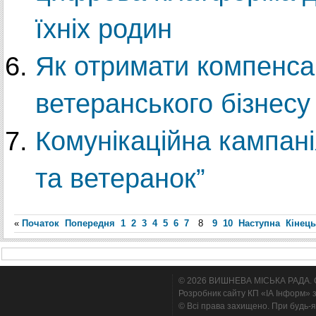
їхніх родин
Як отримати компенсац
ветеранського бізнесу
Комунікаційна кампані
та ветеранок”
«
Початок
Попередня
1
2
3
4
5
6
7
8
9
10
Наступна
Кінець
© 2026 ВИШНЕВА МІСЬКА РАДА. Cтв
Розробник сайту КП «ІА Інформ» з
© Всі права захищено. При будь-я