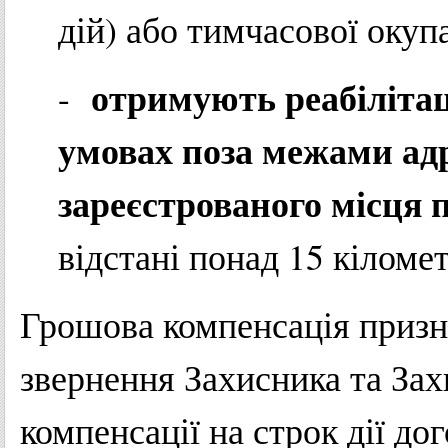
дій) або тимчасової окупа
отримують реабіліта
-
умовах поза межами адр
зареєстрованого місця
відстані понад 15 кіломе
Грошова компенсація призна
звернення Захисника та За
компенсації на строк дії д