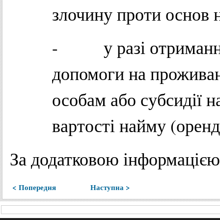
злочину проти основ н
- у разі отримання
допомоги на прожива
особам або субсидії н
вартості найму (орен
За додатковою інформацією
< Попередня
Наступна >