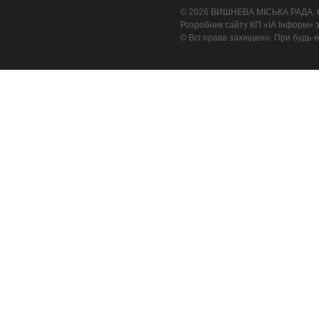
© 2026 ВИШНЕВА МІСЬКА РАДА. Cтв
Розробник сайту КП «ІА Інформ» з
© Всі права захищено. При будь-я