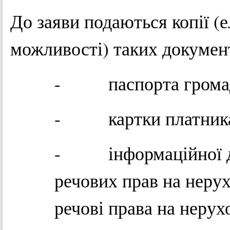
До заяви подаються копії (е
можливості) таких документ
- паспорта громадя
- картки платника 
- інформаційної до
речових прав на неру
речові права на нерух