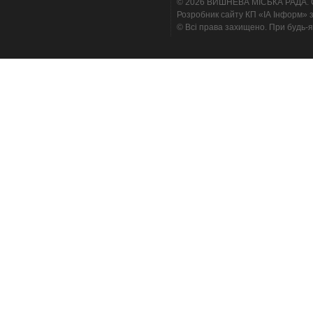
© 2026 ВИШНЕВА МІСЬКА РАДА. Cтв
Розробник сайту КП «ІА Інформ» з
© Всі права захищено. При будь-я