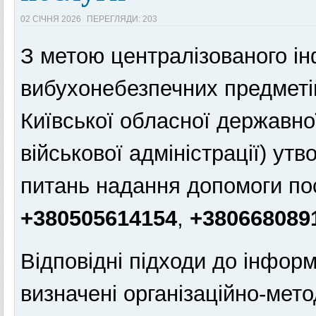
02 СІЧНЯ 2026
ПЕРЕГЛЯДИ: 203
З метою централізованого і
вибухонебезпечних предметів
Київської обласної державної
військової адміністрації) ут
питань надання допомоги по
+380505614154
,
+380668089
Відповідні підходи до інфор
визначені організаційно-мет