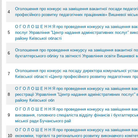
Оголошення про конкурс на заміщення вакантної посади педагог
4
професійного розвитку педагогічних працівників» Вишневої міськ
О Г О Л О Ш Е Н Н Я про проведення конкурсу на заміщення вака
5
послуг Управління ”Центр надання адміністративних послуг” вик
району Київської області
Оголошення про проведення конкурсу на заміщення вакантної поса
6
бухгалтерського обліку та звітності Управління освіти Вишневої 
Оголошення про конкурс на посаду директора комунальної устан
7
Київської області «Центр професійного розвитку педагогічних пра
О Г О Л О Ш Е Н Н Я про проведення конкурсу на заміщення вак
8
реєстрації Управління ”Центр надання адміністративних послуг” 
району Київської обл
О Г О Л О Ш Е Н Н Я про проведення конкурсу на заміщення вака
9
виховання, головного спеціаліста відділу фінансів і бухгалтерськ
міської ради Бучанського рай
О Г О Л О Ш Е Н Н Я про проведення конкурсу на заміщення вака
10
економіки, торгівлі та регіонального розвитку виконавчого коміт