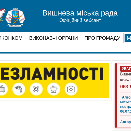
Вишнева міська рада
Офіційний вебсайт
ИКОНКОМ
ВИКОНАВЧІ ОРГАНИ
ПРО ГРОМАДУ
М
УВА
Вишне
внасл
063 
Алго
місько
постр
06.07.
Алгор