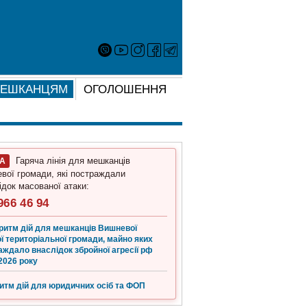
ЕШКАНЦЯМ
ОГОЛОШЕННЯ
Гаряча лінія для мешканців
ГА
вої громади, які постраждали
ідок масованої атаки:
966 46 94
ритм дій для мешканців Вишневої
ї територіальної громади, майно яких
аждало внаслідок збройної агресії рф
2026 року
итм дій для юридичних осіб та ФОП