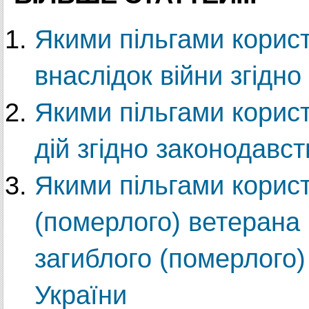
Якими пільгами корист
внаслідок війни згідн
Якими пільгами корис
дій згідно законодавст
Якими пільгами корист
(померлого) ветерана 
загиблого (померлого)
України