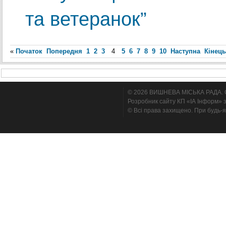
та ветеранок”
«
Початок
Попередня
1
2
3
4
5
6
7
8
9
10
Наступна
Кінець
© 2026 ВИШНЕВА МІСЬКА РАДА. Cтв
Розробник сайту КП «ІА Інформ» з
© Всі права захищено. При будь-я