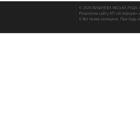
© 2026 ВИШНЕВА МІСЬКА РАДА. Cтв
Розробник сайту КП «ІА Інформ» з
© Всі права захищено. При будь-я