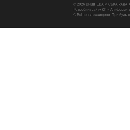
© 2026 ВИШНЕВА МІСЬКА РАДА. Cтв
Розробник сайту КП «ІА Інформ» з
© Всі права захищено. При будь-я