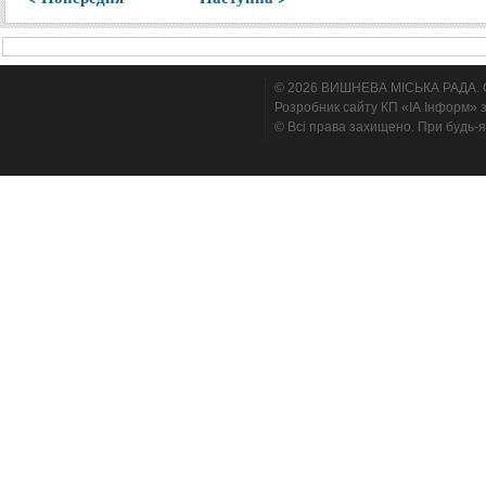
© 2026 ВИШНЕВА МІСЬКА РАДА. Cтв
Розробник сайту КП «ІА Інформ» з
© Всі права захищено. При будь-я