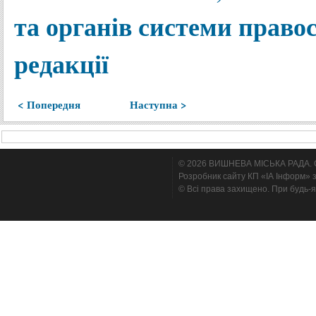
та органів системи правос
редакції
< Попередня
Наступна >
© 2026 ВИШНЕВА МІСЬКА РАДА. Cтв
Розробник сайту КП «ІА Інформ» з
© Всі права захищено. При будь-я