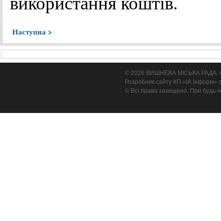
використання коштів.
Наступна >
© 2026 ВИШНЕВА МІСЬКА РАДА. Cтв
Розробник сайту КП «ІА Інформ» з
© Всі права захищено. При будь-я