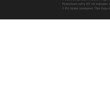
Розробник сайту КП «ІА Інформ» з
© Всі права захищено. При будь-я