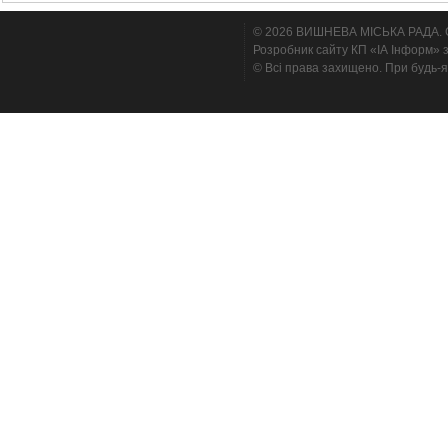
© 2026 ВИШНЕВА МІСЬКА РАДА. Cтв
Розробник сайту КП «ІА Інформ» з
© Всі права захищено. При будь-я