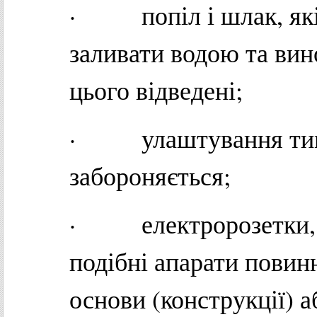
· попіл і шлак, які 
заливати водою та вин
цього відведені;
· улаштування тимч
забороняється;
· електророзетки, ви
подібні апарати повин
основи (конструкції) а