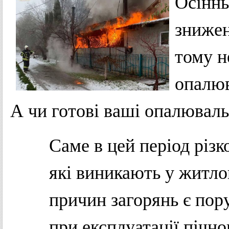
Осіннь
знижен
тому н
опалюв
А чи готові ваші опалюваль
Саме в цей період різк
які виникають у житло
причин загорянь є по
при експлуатації пічно