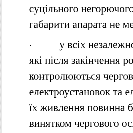
суцільного негорючого
габарити апарата не м
· у всіх незалежно 
які після закінчення р
контролюються чергов
електроустановок та е
їх живлення повинна б
винятком чергового о