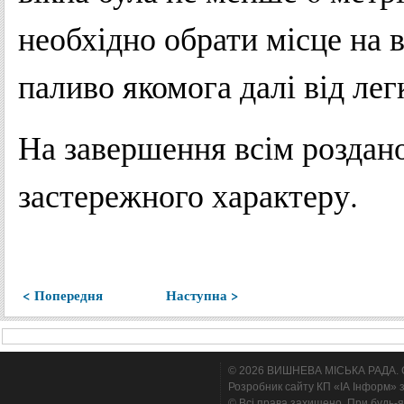
необхідно обрати місце на 
паливо якомога далі від ле
На завершення всім роздано
застережного характеру.
< Попередня
Наступна >
© 2026 ВИШНЕВА МІСЬКА РАДА. Cтв
Розробник сайту КП «ІА Інформ» з
© Всі права захищено. При будь-я