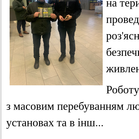
на тер
провед
роз'яс
безпеч
живлен
Роботу
з масовим перебуванням люд
установах та в інш...