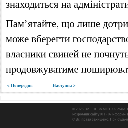
знаходиться на адміністрати
Пам’ятайте, що лише дотр
може вберегти господарств
власники свиней не почнуть
продовжуватиме поширюват
< Попередня
Наступна >
© 2026 ВИШНЕВА МІСЬКА РАДА. Cтв
Розробник сайту КП «ІА Інформ» з
© Всі права захищено. При будь-я