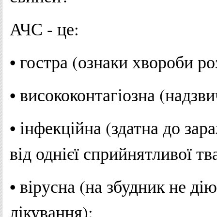
АЧС - це:
• гостра (ознаки хвороби р
• висококонтагіозна (надзви
• інфекційна (здатна до за
від однієї сприйнятливої тв
• вірусна (на збудник не ді
лікування);