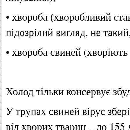
• хвороба (хворобливий ста
підозрілий вигляд, не такий
• хвороба свиней (хворіють
Холод тільки консервує зб
У трупах свиней вірус збері
від хворих тварин – до 155 