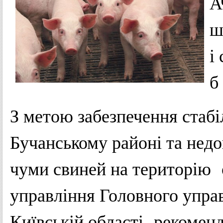
А
ш
і
б
З метою забезпечення стабіл
Бучанському районі та нед
чуми свиней на територію 
управління Головного упр
Київській області рекомен