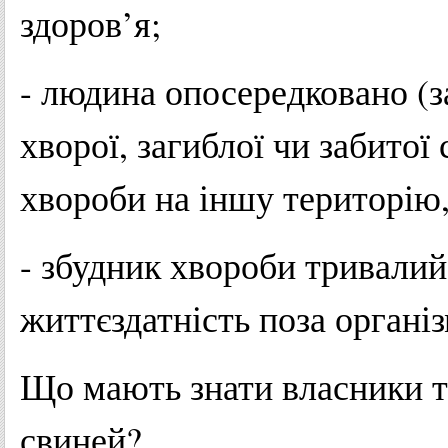
здоров’я;
- людина опосередковано (
хворої, загиблої чи забитої
хвороби на іншу територію,
- збудник хвороби тривалий
життєздатність поза органі
Що мають знати власники т
свиней?