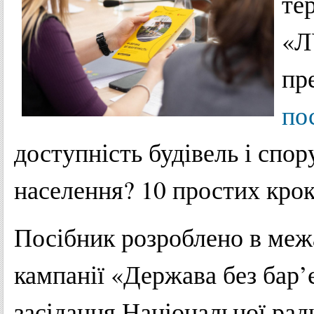
те
«Л
пр
по
доступність будівель і спо
населення? 10 простих крок
Посібник розроблено в меж
кампанії «Держава без бар’є
засідання Національної ради