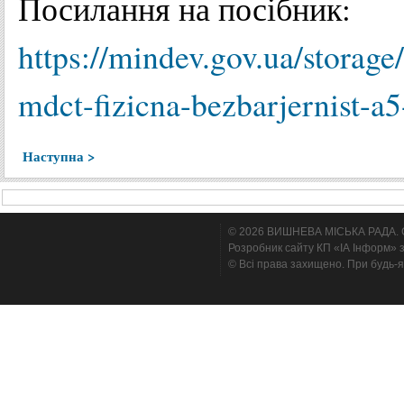
Посилання на посібник:
https://mindev.gov.ua/storage/
mdct-fizicna-bezbarjernist-a5
Наступна >
© 2026 ВИШНЕВА МІСЬКА РАДА. Cтв
Розробник сайту КП «ІА Інформ» з
© Всі права захищено. При будь-я