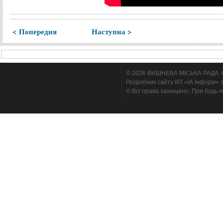
< Попередня
Наступна >
© 2026 ВИШНЕВА МІСЬКА РАДА. Cтв
Розробник сайту КП «ІА Інформ» з
© Всі права захищено. При будь-я