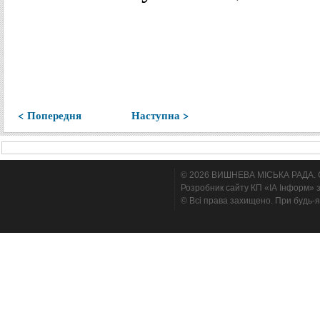
< Попередня
Наступна >
© 2026 ВИШНЕВА МІСЬКА РАДА. Cтв
Розробник сайту КП «ІА Інформ» з
© Всі права захищено. При будь-я