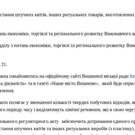
истання штучних квітів, інших ритуальних товарів, виготовлених
тань економіки, торгівлі та регіонального розвитку Виконавчого 
дділу з питань економіки, торгівлі та регіонального розвитку Ви
 21.
жна ознайомитись на офіційному сайті Вишневої міської ради
ht
на діяльність» та в газеті «Наше місто Вишневе», який буде опр
млення.
ати полягає у зменшенні кількості твердих побутових відходів, 
о періоду часу і виділятимуть хімічні речовини, які в свою черг
ованого регуляторного акту забезпечить дотримання єдиного п
стання штучних квітів та інших ритуальних виробів (з пластику),