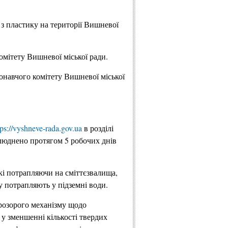
 з пластику на території Вишневої
комітету Вишневої міської ради.
конавчого комітету Вишневої міської
tps://vyshneve-rada.gov.ua
в розділі
илюднено протягом 5 робочих днів
які потрапляючи на сміттєзвалища,
у потрапляють у підземні води.
розорого механізму щодо
 у зменшенні кількості твердих