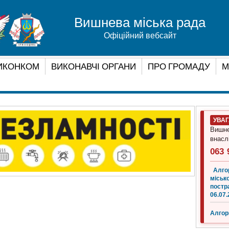
Вишнева міська рада
Офіційний вебсайт
ИКОНКОМ
ВИКОНАВЧІ ОРГАНИ
ПРО ГРОМАДУ
М
УВА
Вишне
внасл
063 
Алго
місько
постр
06.07.
Алгор