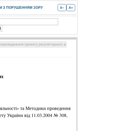
 З ПОРУШЕННЯМ ЗОРУ
A−
A+
прилюднення проекту регуляторного акту «Про заборону реалізації та використ
их
діяльності» та Методики проведення
ету України від 11.03.2004 № 308,