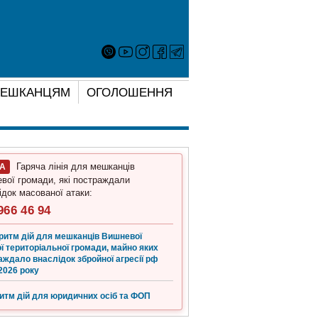
ЕШКАНЦЯМ
ОГОЛОШЕННЯ
Гаряча лінія для мешканців
ГА
вої громади, які постраждали
ідок масованої атаки:
966 46 94
ритм дій для мешканців Вишневої
ї територіальної громади, майно яких
аждало внаслідок збройної агресії рф
2026 року
итм дій для юридичних осіб та ФОП