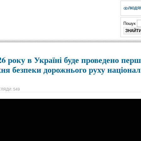
ЛЮДЯМ
Пошук
26 року в Україні буде проведено пер
ня безпеки дорожнього руху націонал
ЛЯДИ: 549