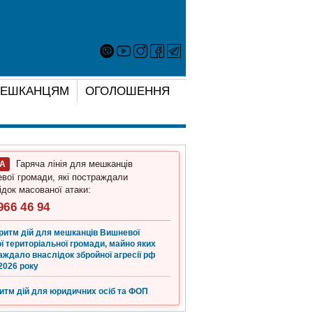
ЕШКАНЦЯМ
ОГОЛОШЕННЯ
Гаряча лінія для мешканців
ГА
вої громади, які постраждали
ідок масованої атаки:
966 46 94
ритм дій для мешканців Вишневої
ї територіальної громади, майно яких
аждало внаслідок збройної агресії рф
2026 року
итм дій для юридичних осіб та ФОП