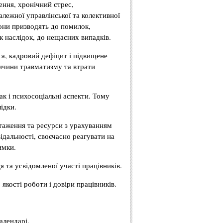
ення, хронічний стрес,
алежної управлінської та колективної
они призводять до помилок,
к наслідок, до нещасних випадків.
га, кадровий дефіцит і підвищене
ичини травматизму та втрати
ак і психосоціальні аспекти. Тому
ідки.
нтаження та ресурси з урахуванням
ідальності, своєчасно реагувати на
имки.
я та усвідомленої участі працівників.
якості роботи і довіри працівників.
алендарі.