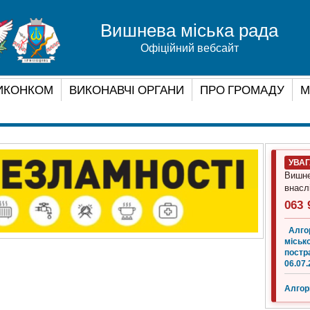
Вишнева міська рада
Офіційний вебсайт
ИКОНКОМ
ВИКОНАВЧІ ОРГАНИ
ПРО ГРОМАДУ
М
УВА
Вишне
внасл
063 
Алго
місько
постр
06.07.
Алгор