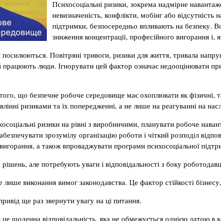
Психосоціальні ризики, зокрема надмірне навантаж
невизначеність, конфлікти, мобінг або відсутність н
підтримки, безпосередньо впливають на безпеку. В
зниження концентрації, професійного вигорання і, я
и посилюються. Повітряні тривоги, ризики для життя, тривала напру
ій працюють люди. Ігнорувати цей фактор означає недооцінювати пр
 того, що безпечне робоче середовище має охоплювати як фізичні, т
лінні ризиками та їх попередженні, а не лише на реагуванні на насл
осоціальні ризики на рівні з виробничими, планувати робоче нава
абезпечувати зрозумілу організацію роботи і чіткий розподіл відпов
 вигорання, а також впроваджувати програми психосоціальної підтр
рішень, але потребують уваги і відповідальності з боку роботодавц
лише виконання вимог законодавства. Це фактор стійкості бізнесу, 
ривід ще раз звернути увагу на ці питання.
— це щоденна відповідальність, яка не обмежується однією датою в к