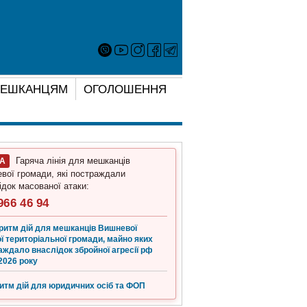
ЕШКАНЦЯМ
ОГОЛОШЕННЯ
Гаряча лінія для мешканців
ГА
вої громади, які постраждали
ідок масованої атаки:
966 46 94
ритм дій для мешканців Вишневої
ї територіальної громади, майно яких
аждало внаслідок збройної агресії рф
2026 року
итм дій для юридичних осіб та ФОП