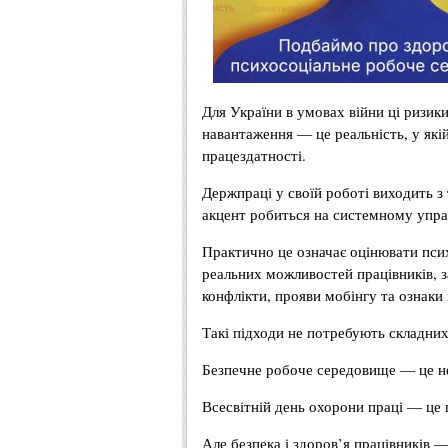
Для України в умовах війни ці ризик
навантаження — це реальність, у як
працездатності.
Держпраці у своїй роботі виходить з
акцент робиться на системному управ
Практично це означає оцінювати псих
реальних можливостей працівників, з
конфлікти, прояви мобінгу та ознаки
Такі підходи не потребують складних 
Безпечне робоче середовище — це не 
Всесвітній день охорони праці — це п
Але безпека і здоров’я працівників 