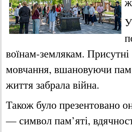
ж
У
п
воїнам-землякам. Присутні 
мовчання, вшановуючи пам’я
життя забрала війна.
Також було презентовано о
— символ пам’яті, вдячнос