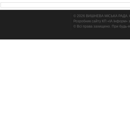
© 2026 ВИШНЕВА МІСЬКА РАДА. Cтв
Розробник сайту КП «ІА Інформ» з
© Всі права захищено. При будь-я