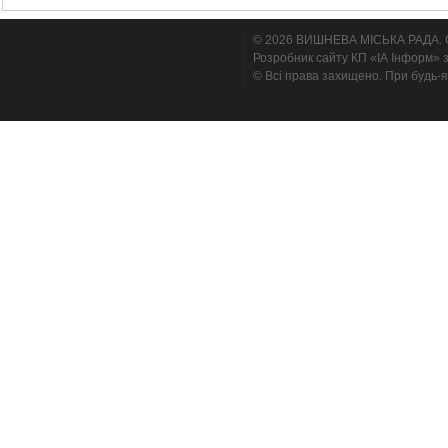
© 2026 ВИШНЕВА МІСЬКА РАДА. Cтв
Розробник сайту КП «ІА Інформ» з
© Всі права захищено. При будь-я