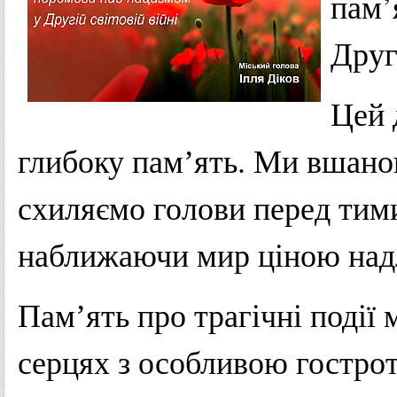
пам’
Другі
Цей 
глибоку памʼять. Ми вшано
схиляємо голови перед тими
наближаючи мир ціною над
Памʼять про трагічні події
серцях з особливою гостро