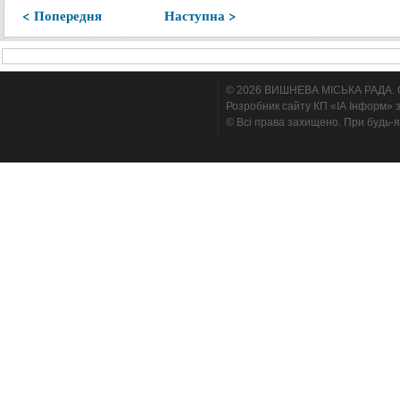
< Попередня
Наступна >
© 2026 ВИШНЕВА МІСЬКА РАДА. Cтв
Розробник сайту КП «ІА Інформ» з
© Всі права захищено. При будь-я