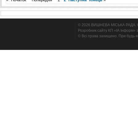
© 2026 ВИШНЕВА МІСЬКА РАДА. Cтв
Розробник сайту КП «ІА Інформ» з
© Всі права захищено. При будь-я