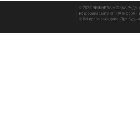
© 2026 ВИШНЕВА МІСЬКА РАДА. Cтв
Розробник сайту КП «ІА Інформ» з
© Всі права захищено. При будь-я