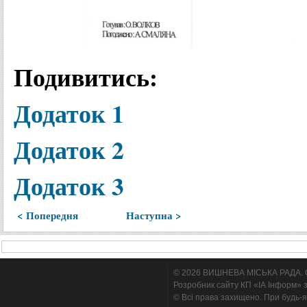
Подивитись:
Додаток 1
Додаток 2
Додаток 3
< Попередня
Наступна >
© 2026 ВИШНЕВА МІСЬКА РАДА. Cтв
Розробник сайту КП «ІА Інформ» з
© Всі права захищено. При будь-я