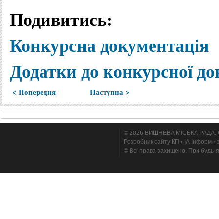
Подивитись:
Конкурсна документація
Додатки до конкурсної до
< Попередня
Наступна >
© 2026 ВИШНЕВА МІСЬКА РАДА. Cтв
Розробник сайту КП «ІА Інформ» з
© Всі права захищено. При будь-я