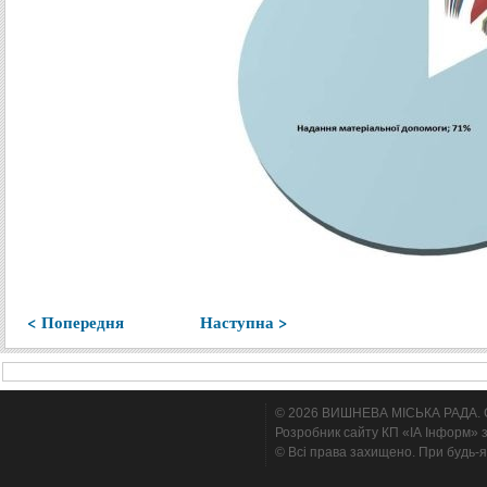
< Попередня
Наступна >
© 2026 ВИШНЕВА МІСЬКА РАДА. Cтв
Розробник сайту КП «ІА Інформ» з
© Всі права захищено. При будь-я