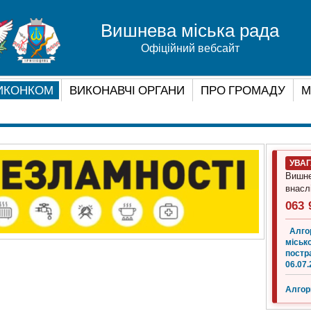
Вишнева міська рада
Офіційний вебсайт
ИКОНКОМ
ВИКОНАВЧІ ОРГАНИ
ПРО ГРОМАДУ
М
УВА
Вишне
внасл
063 
Алго
місько
постр
06.07.
Алгор