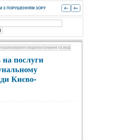
 З ПОРУШЕННЯМ ЗОРУ
A−
A+
централізованого водопостачання та водовідведення Комунальному підприємст
в на послуги
мунальному
ди Києво-