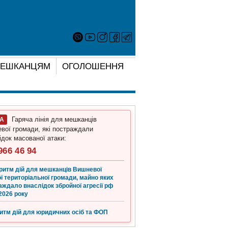
ЕШКАНЦЯМ
ОГОЛОШЕННЯ
Гаряча лінія для мешканців
ГА
вої громади, які постраждали
ідок масованої атаки:
966 46 94
ритм дій для мешканців Вишневої
ї територіальної громади, майно яких
аждало внаслідок збройної агресії рф
2026 року
итм дій для юридичних осіб та ФОП