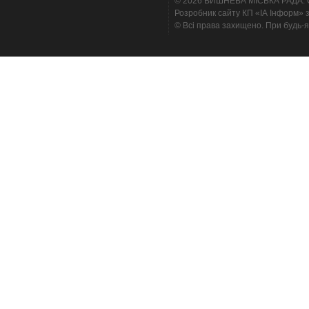
© 2026 ВИШНЕВА МІСЬКА РАДА. Cтв
Розробник сайту КП «ІА Інформ» з
© Всі права захищено. При будь-я