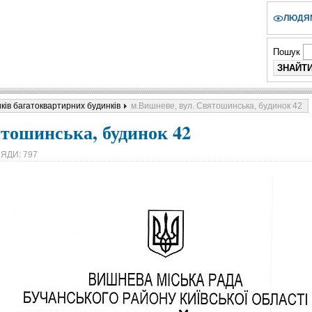
ЛЮДЯМ
Пошук
ків багатоквартирних будинків
м.Вишневе, вул. Святошинська, будинок 42
ятошинська, будинок 42
ЯДИ: 797