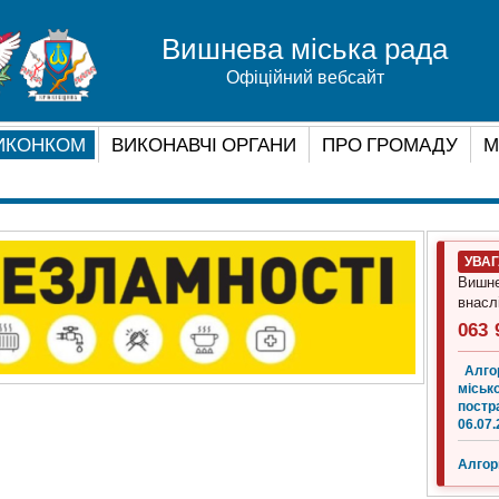
Вишнева міська рада
Офіційний вебсайт
ИКОНКОМ
ВИКОНАВЧІ ОРГАНИ
ПРО ГРОМАДУ
М
УВА
Вишне
внасл
063 
Алго
місько
постр
06.07.
Алгор