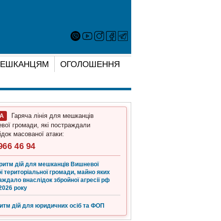
ЕШКАНЦЯМ
ОГОЛОШЕННЯ
Гаряча лінія для мешканців
ГА
вої громади, які постраждали
ідок масованої атаки:
966 46 94
ритм дій для мешканців Вишневої
ї територіальної громади, майно яких
аждало внаслідок збройної агресії рф
2026 року
итм дій для юридичних осіб та ФОП