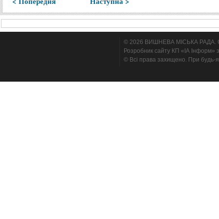
< Попередня
Наступна >
© 2026 ВИШНЕВА МІСЬКА РАДА. Cтв
Розробник сайту КП «ІА Інформ» з
© Всі права захищено. При будь-я