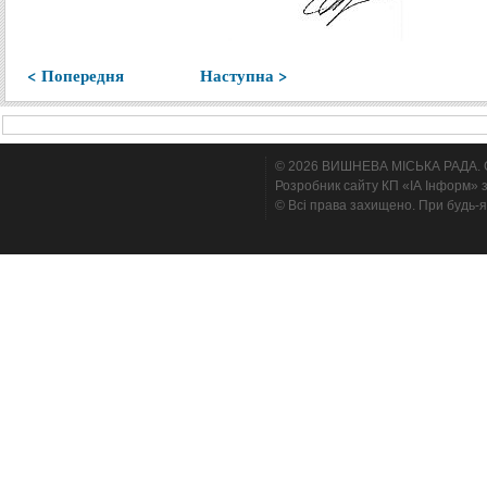
< Попередня
Наступна >
© 2026 ВИШНЕВА МІСЬКА РАДА. Cтв
Розробник сайту КП «ІА Інформ» з
© Всі права захищено. При будь-я