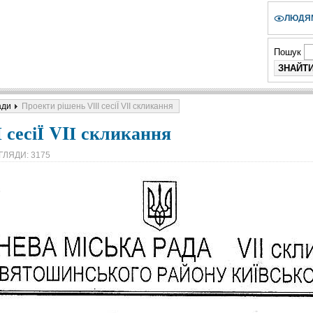
ЛЮДЯМ
Пошук
ади
Проекти рішень VIIІ сесіЇ VIІ скликання
 сесіЇ VIІ скликання
ГЛЯДИ: 3175