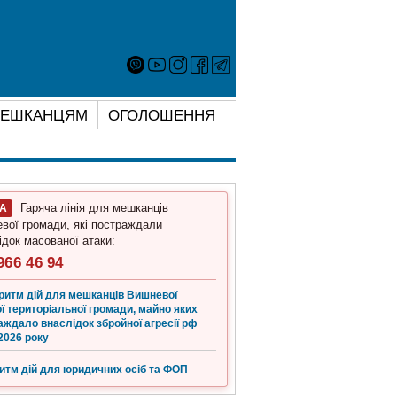
ЕШКАНЦЯМ
ОГОЛОШЕННЯ
Гаряча лінія для мешканців
ГА
вої громади, які постраждали
ідок масованої атаки:
966 46 94
ритм дій для мешканців Вишневої
ї територіальної громади, майно яких
аждало внаслідок збройної агресії рф
2026 року
итм дій для юридичних осіб та ФОП