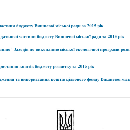
частини
бюджету
Вишневої
міської
ради
за
2015 рік
идаткової
частини
бюджету
Вишневої
міської
ради
за
2015 рік
анню
"
Заходів
по
виконанню
міської
екологічної
програми
розв
ристання
коштів
бюджету
розвитку
за
2015 рік
дження
та
використання
коштів
цільового
фонду
Вишневої
місь