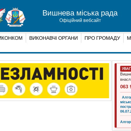
Вишнева міська рада
Офіційний вебсайт
ИКОНКОМ
ВИКОНАВЧІ ОРГАНИ
ПРО ГРОМАДУ
М
УВА
Вишне
внасл
063 
Алго
місько
постр
06.07.
Алгор