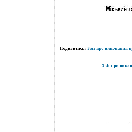
Подивитись
:
Звіт
про
виконання
п
Звіт
про
вико