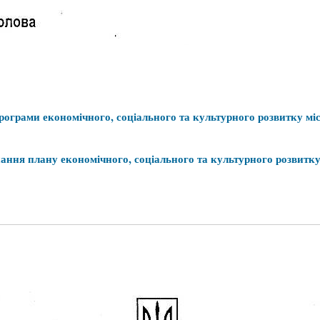
рограми
економічного
,
соціального
та
культурного
розвитку
мі
нання
плану
економічного
,
соціального
та
культурного
розвитк