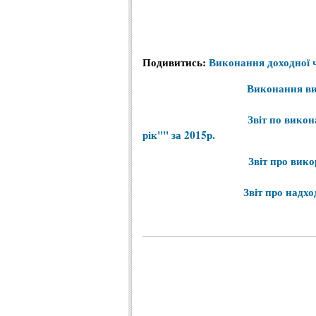
Подивитись
:
Виконання
доходної
Виконання
в
Звіт
по
викон
рік""
за
2015р
.
Звіт
про
вико
Звіт
про
надхо