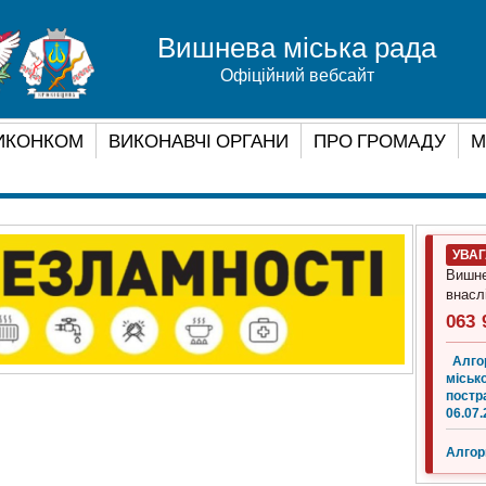
Вишнева міська рада
Офіційний вебсайт
ИКОНКОМ
ВИКОНАВЧІ ОРГАНИ
ПРО ГРОМАДУ
М
УВА
Вишне
внасл
063 
Алго
місько
постр
06.07.
Алгор