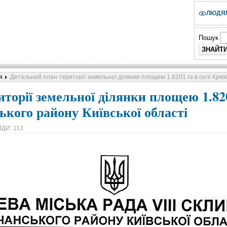
ЛЮДЯМ
Пошук
я
Детальний план території земельної ділянки площею 1.8201 га в селі Крюк
торії земельної ділянки площею 1.820
кого району Київської області
ДИ: 113