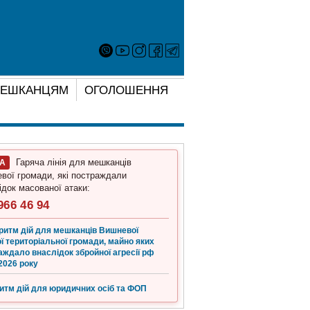
ЕШКАНЦЯМ
ОГОЛОШЕННЯ
Гаряча лінія для мешканців
ГА
вої громади, які постраждали
ідок масованої атаки:
966 46 94
ритм дій для мешканців Вишневої
ї територіальної громади, майно яких
аждало внаслідок збройної агресії рф
2026 року
итм дій для юридичних осіб та ФОП