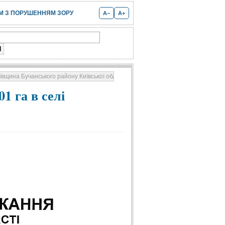
 З ПОРУШЕННЯМ ЗОРУ
A−
A+
івщина Бучанського району Київської області
1 га в селі