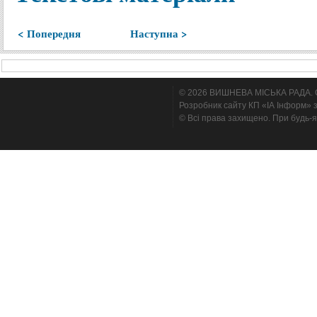
< Попередня
Наступна >
© 2026 ВИШНЕВА МІСЬКА РАДА. Cтв
Розробник сайту КП «ІА Інформ» з
© Всі права захищено. При будь-я