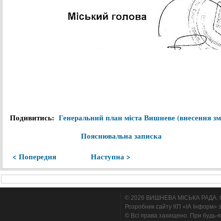
Подивитись
:
Генеральний
план
міста
Вишневе
(
внесення
зм
Пояснювальна
записка
< Попередня
Наступна >
© 2026 ВИШНЕВА МІСЬКА РАДА. Cтв
Розробник сайту КП «ІА Інформ» з
© Всі права захищено. При будь-я