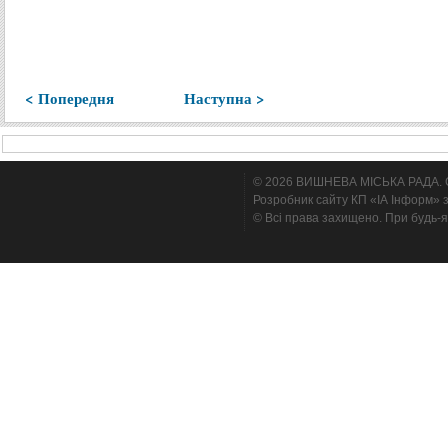
< Попередня
Наступна >
© 2026 ВИШНЕВА МІСЬКА РАДА. Cтв
Розробник сайту КП «ІА Інформ» з
© Всі права захищено. При будь-я