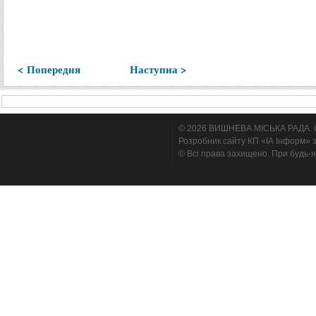
< Попередня
Наступна >
© 2026 ВИШНЕВА МІСЬКА РАДА. Cтв
Розробник сайту КП «ІА Інформ» з
© Всі права захищено. При будь-я