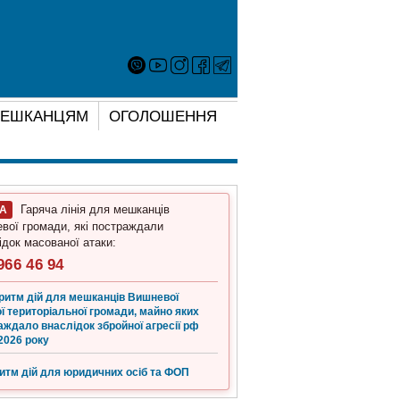
ЕШКАНЦЯМ
ОГОЛОШЕННЯ
Гаряча лінія для мешканців
ГА
вої громади, які постраждали
ідок масованої атаки:
966 46 94
ритм дій для мешканців Вишневої
ї територіальної громади, майно яких
аждало внаслідок збройної агресії рф
2026 року
итм дій для юридичних осіб та ФОП