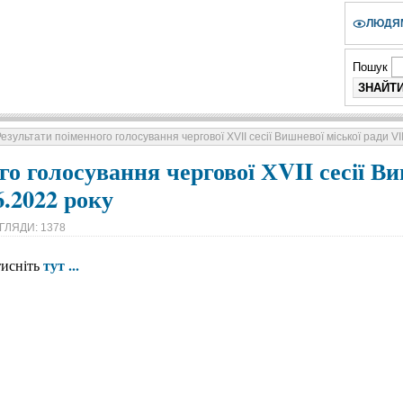
ЛЮДЯМ
Пошук
езультати поіменного голосування чергової ХVII сесії Вишневої міської ради VI
го голосування чергової ХVII сесії Ви
6.2022 року
ГЛЯДИ: 1378
тут ...
тисніть