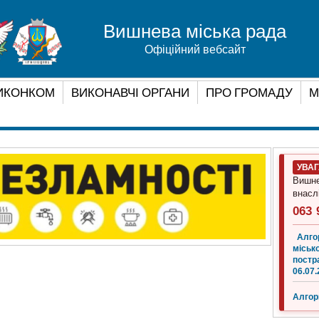
Вишнева міська рада
Офіційний вебсайт
ИКОНКОМ
ВИКОНАВЧІ ОРГАНИ
ПРО ГРОМАДУ
М
УВА
Вишне
внасл
063 
Алго
місько
постр
06.07.
Алгор