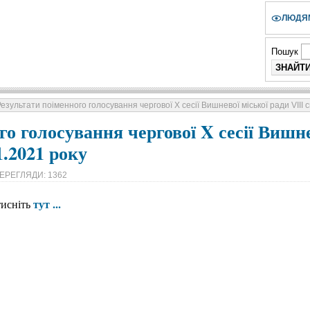
ЛЮДЯМ
Пошук
езультати поіменного голосування чергової X сесії Вишневої міської ради VIІI 
го голосування чергової X сесії Вишне
1.2021 року
ЕРЕГЛЯДИ: 1362
тут ...
тисніть