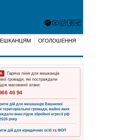
ЕШКАНЦЯМ
ОГОЛОШЕННЯ
Гаряча лінія для мешканців
ГА
вої громади, які постраждали
ідок масованої атаки:
966 46 94
ритм дій для мешканців Вишневої
ї територіальної громади, майно яких
аждало внаслідок збройної агресії рф
2026 року
итм дій для юридичних осіб та ФОП