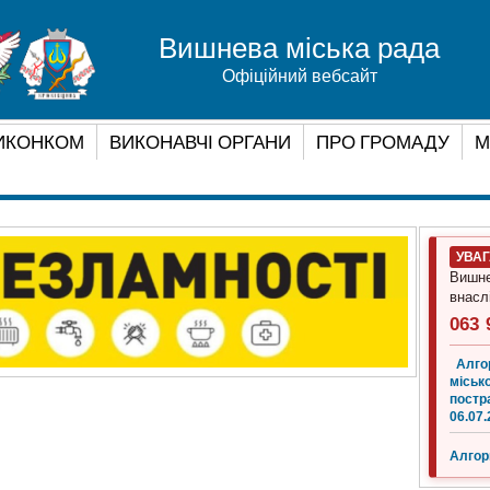
Вишнева міська рада
Офіційний вебсайт
ИКОНКОМ
ВИКОНАВЧІ ОРГАНИ
ПРО ГРОМАДУ
М
УВА
Вишне
внасл
063 
Алго
місько
постр
06.07.
Алгор