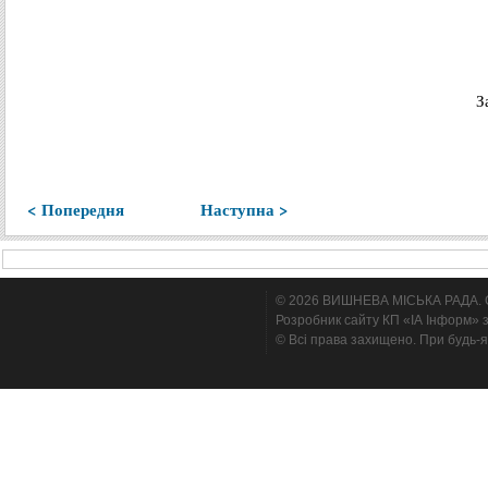
З
< Попередня
Наступна >
© 2026 ВИШНЕВА МІСЬКА РАДА. Cтв
Розробник сайту КП «ІА Інформ» з
© Всі права захищено. При будь-я