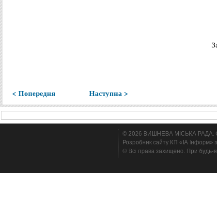
З
< Попередня
Наступна >
© 2026 ВИШНЕВА МІСЬКА РАДА. Cтв
Розробник сайту КП «ІА Інформ» з
© Всі права захищено. При будь-я