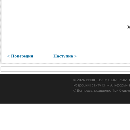
З
< Попередня
Наступна >
© 2026 ВИШНЕВА МІСЬКА РАДА. Cтв
Розробник сайту КП «ІА Інформ» з
© Всі права захищено. При будь-я