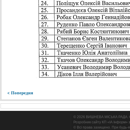
< Попередня
© 2026 ВИШНЕВА МІСЬКА РАДА. Cтв
Розробник сайту КП «ІА Інформ» з
© Всі права захищено. При будь-я