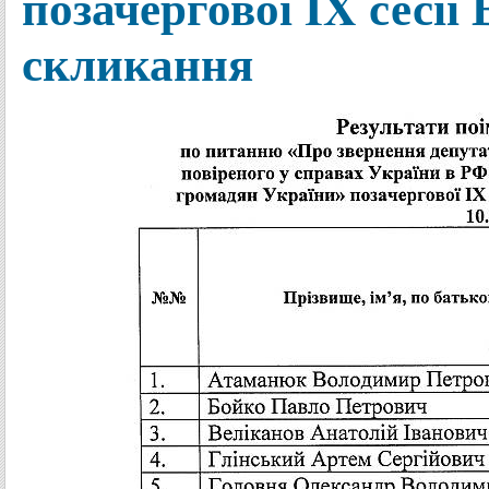
позачергової IX сесії
скликання