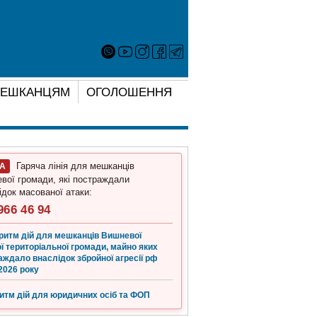
ЕШКАНЦЯМ
ОГОЛОШЕННЯ
Гаряча лінія для мешканців
ГА
вої громади, які постраждали
ідок масованої атаки:
966 46 94
ритм дій для мешканців Вишневої
ї територіальної громади, майно яких
аждало внаслідок збройної агресії рф
2026 року
итм дій для юридичних осіб та ФОП