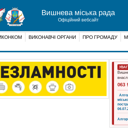
Вишнева міська рада
Офіційний вебсайт
ИКОНКОМ
ВИКОНАВЧІ ОРГАНИ
ПРО ГРОМАДУ
М
УВА
Вишне
внасл
063 
Алго
місько
постр
06.07.
Алгор