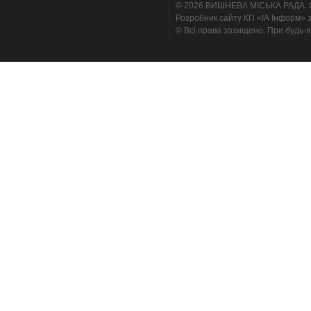
© 2026 ВИШНЕВА МІСЬКА РАДА. Cтв
Розробник сайту КП «ІА Інформ» з
© Всі права захищено. При будь-я