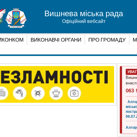
Вишнева міська рада
Офіційний вебсайт
ИКОНКОМ
ВИКОНАВЧІ ОРГАНИ
ПРО ГРОМАДУ
М
УВА
Вишне
внасл
063 
Алго
місько
постр
06.07.
Алгор