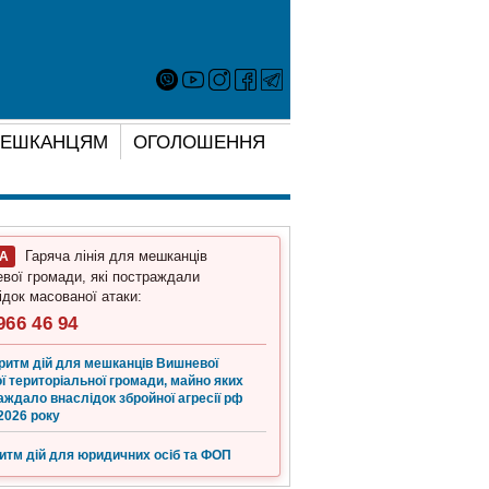
ЕШКАНЦЯМ
ОГОЛОШЕННЯ
Гаряча лінія для мешканців
ГА
вої громади, які постраждали
ідок масованої атаки:
966 46 94
ритм дій для мешканців Вишневої
ї територіальної громади, майно яких
аждало внаслідок збройної агресії рф
2026 року
итм дій для юридичних осіб та ФОП