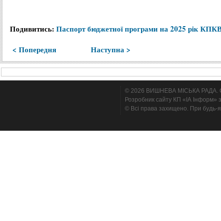
Подивитись:
Паспорт бюджетної програми на 2025 рік КПК
< Попередня
Наступна >
© 2026 ВИШНЕВА МІСЬКА РАДА. Cтв
Розробник сайту КП «ІА Інформ» з
© Всі права захищено. При будь-я